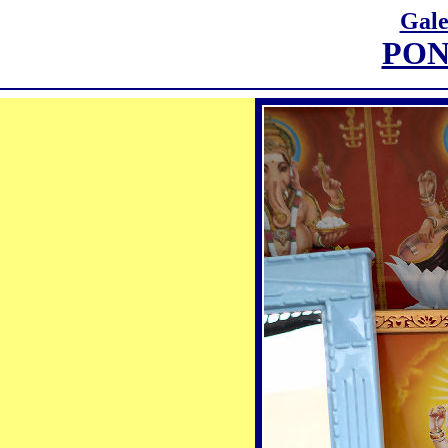
Gale
PON