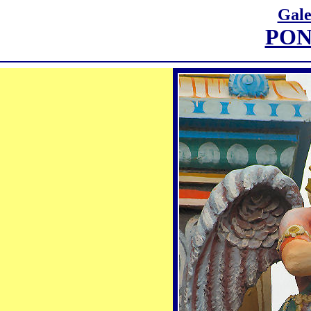
Gale
PON