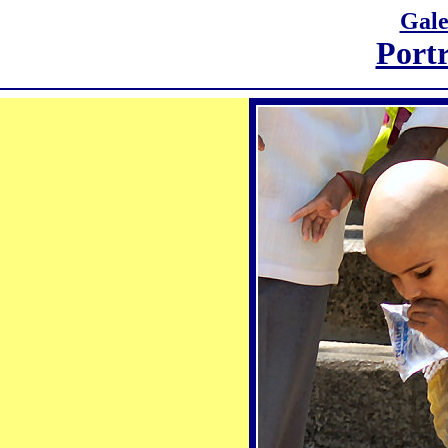
Gale
Portr