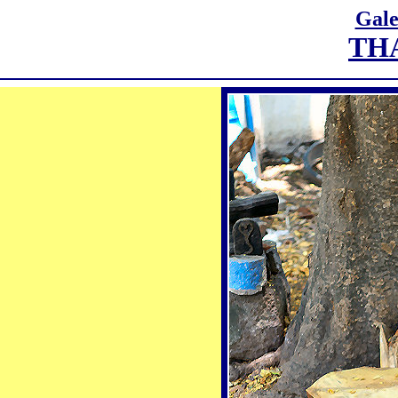
Gale
TH