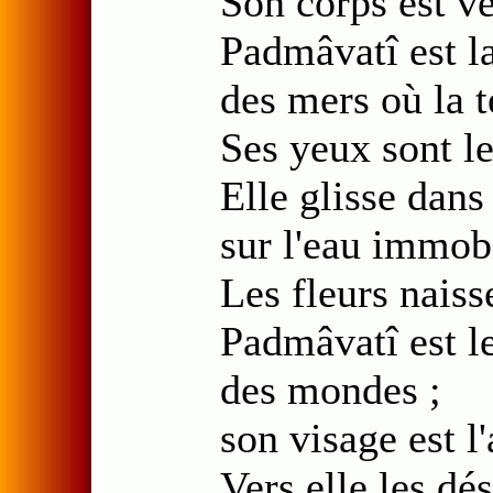
Son corps est vê
Padmâvatî est la
des mers où la te
Ses yeux sont le
Elle glisse dan
sur l'eau immobi
Les fleurs naiss
Padmâvatî est le
des mondes ;
son visage est l
Vers elle les dés