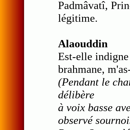
Padmâvatî, Prin
légitime.
Alaouddin
Est-elle indign
brahmane, m'as-
(Pendant le ch
délibère
à voix basse av
observé sournoi