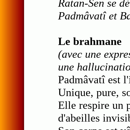
Ratan-Sen se déc
Padmâvatî et Ba
Le brahmane
(avec une expre
une hallucinati
Padmâvatî est l'
Unique, pure, s
Elle respire un
d'abeilles invisi