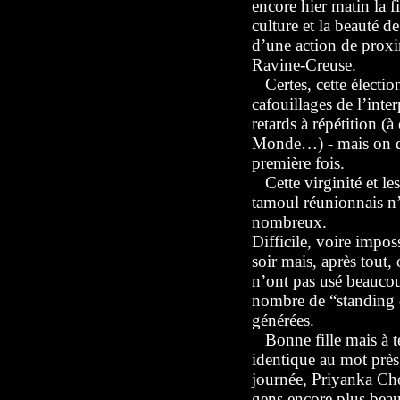
encore hier matin la f
culture et la beauté d
d’une action de proxim
Ravine-Creuse.
Certes, cette élection
cafouillages de l’inte
retards à répétition (
Monde…) - mais on dir
première fois.
Cette virginité et le
tamoul réunionnais n’
nombreux.
Difficile, voire impos
soir mais, après tout,
n’ont pas usé beaucoup 
nombre de “standing 
générées.
Bonne fille mais à te
identique au mot près
journée, Priyanka Cho
gens encore plus bea