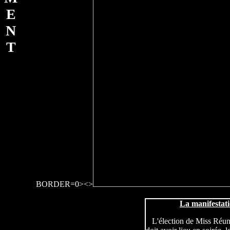
E
N
T
BORDER=0>
<>
La manifestat
L'élection de Miss Réun