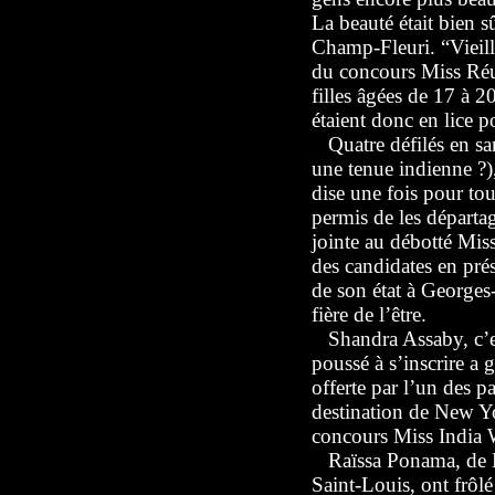
La beauté était bien s
Champ-Fleuri. “Vieille
du concours Miss Réu
filles âgées de 17 à 
étaient donc en lice 
Quatre défilés en sari
une tenue indienne ?),
dise une fois pour tou
permis de les départa
jointe au débotté Mis
des candidates en pré
de son état à Georges
fière de l’être.
Shandra Assaby, c’es
poussé à s’inscrire a 
offerte par l’un des pa
destination de New Yo
concours Miss India 
Raïssa Ponama, de B
Saint-Louis, ont frôlé