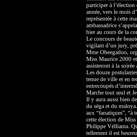
participer à l’électio
année, vers le mois d
représentée à cette ma
ambassadrice s’appelai
hier au cours de la co
Le concours de beauté
vigilant d’un jury, pr
Mme Obeegadoo, organ
Miss Maurice 2000 e
assisteront à la soiré
Les douze postulantes 
tenue de ville et en t
entrecoupés d’interm
Marche tout seul et J
Il y aura aussi bien d
du séga et du maloya.
aux “fanatiques”, “à t
cette élection de Miss
Philippe Vélliama. Qu
tellement il est heure