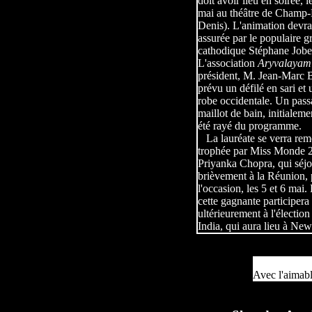
doit avoir lieu en soirée, 
mai au théâtre de
Champ-F
Denis). L'animation devrai
assurée par le populaire gr
cathodique Stéphane Jober
L'association
Aryvalaya
président, M. Jean-Marc B
prévu un défilé en sari et 
robe occidentale. Un pass
maillot de bain, initialeme
été rayé du programme.
La lauréate se verra reme
trophée par Miss Monde 
Priyanka Chopra, qui séj
brièvement à la Réunion,
l'occasion, les 5 et 6 mai.
cette gagnante participera
ultérieurement à l'électio
India, qui aura lieu à Ne
Avec l'aimabl