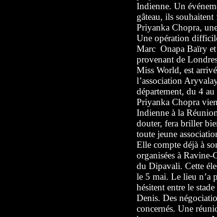
Indienne. Un événeme
gâteau, ils souhaitent
Priyanka Chopra, une
Une opération diffici
Marc Onapa Baïry et s
provenant de Londres,
Miss World, est arriv
l’association Aryvala
département, du 4 au
Priyanka Chopra vien
Indienne à la Réunion
douter, fera briller bi
toute jeune associatio
Elle compte déjà à son
organisées à Ravine-C
du Dipavali. Cette é
le 5 mai. Le lieu n’a 
hésitent entre le stade
Denis. Des négociatio
concernés. Une réunio