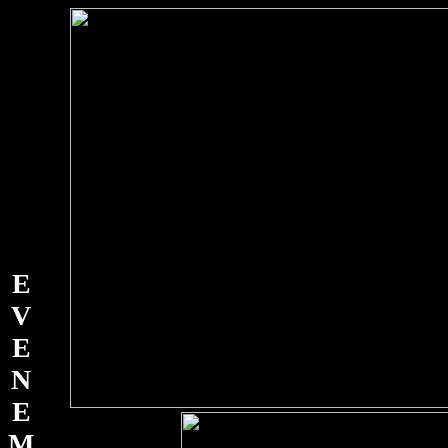
E
V
E
N
E
M