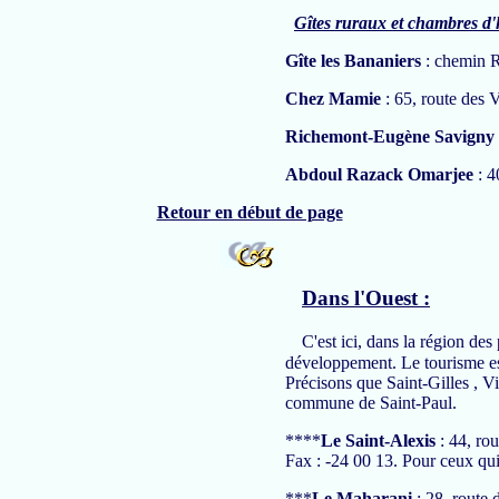
Gîtes ruraux et chambres d'
Gîte les Bananiers
: chemin R
Chez Mamie
: 65, route des 
Richemont-Eugène Savigny
Abdoul Razack Omarjee
: 4
Retour en début de page
Dans l'Ouest :
C'est ici, dans la région des
développement. Le tourisme est
Précisons que Saint-Gilles , Vi
commune de Saint-Paul.
****
Le Saint-Alexis
: 44, ro
Fax : -24 00 13. Pour ceux qui 
***
Le Maharani
: 28, route