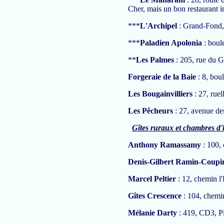
Cher, mais un bon restaurant 
***
L'Archipel
: Grand-Fond,
***
Paladien Apolonia
: boul
**
Les Palmes
: 205, rue du G
Forgeraie de la Baie
: 8, bou
Les Bougainvilliers
: 27, rue
Les Pêcheurs
: 27, avenue de
Gîtes ruraux et chambres d'
Anthony Ramassamy
: 100,
Denis-Gilbert Ramin-Coupi
Marcel Peltier
: 12, chemin l
Gîtes Crescence
: 104, chemi
Mélanie Darty
: 419, CD3, P