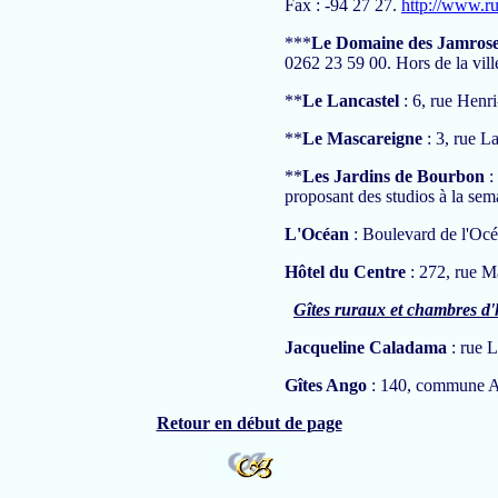
Fax : -94 27 27.
http://www.r
***
Le Domaine des Jamros
0262 23 59 00. Hors de la ville
**
Le Lancastel
: 6, rue Henr
**
Le Mascareigne
: 3, rue L
**
Les Jardins de Bourbon
:
proposant des studios à la sem
L'Océan
: Boulevard de l'Océ
Hôtel du Centre
: 272, rue M
Gîtes ruraux et chambres d'
Jacqueline Caladama
: rue 
Gîtes Ango
: 140, commune An
Retour en début de page