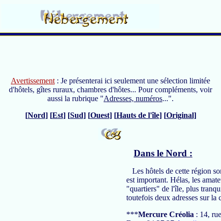
Avertissement
: Je présenterai ici seulement une sélection limitée
d'hôtels, gîtes ruraux, chambres d'hôtes... Pour compléments, voir
aussi la rubrique "
Adresses, numéros
...".
[
Nord
] [
Est
] [
Sud
] [
Ouest
] [
Hauts de l'île
] [
Original
]
Dans le Nord :
Les hôtels de cette région son
est important. Hélas, les amate
"quartiers" de l'île, plus tran
toutefois deux adresses sur l
***
Mercure Créolia
: 14, ru