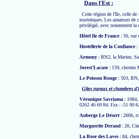
Dans l'Est :
Cette région de l'île, celle de
touristiques. Les amateurs de c
privilégié, avec notamment la
Hôtel Ile de France
: 50, rue
Hostellerie de la Confiance
:
Armony
: RN2, la Marine, Sa
Jorest'Lacase
: 159, chemin 
Le Poisson Rouge
: 503, RN,
Gîtes ruraux et chambres d'
Véronique Savriama
: 1084,
0262 46 69 84. Fax : -51 00 6
Auberge Le Désert
: 2606, r
Marguerite Derand
: 20, Ci
La Rose des Laves
: 84, che