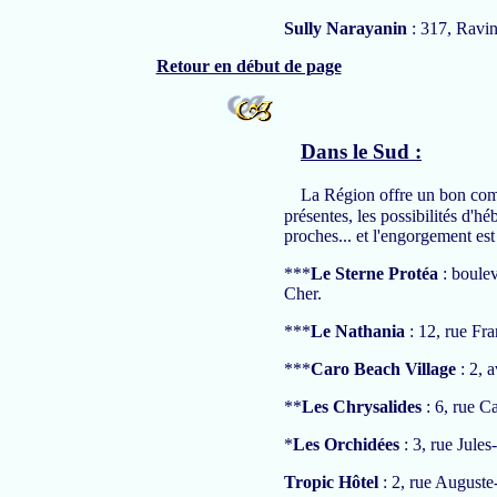
Sully Narayanin
: 317, Ravi
Retour en début de page
Dans le Sud :
La Région offre un bon compr
présentes, les possibilités d'
proches... et l'engorgement es
***
Le Sterne Protéa
: boule
Cher.
***
Le Nathania
: 12, rue Fr
***
Caro Beach Village
: 2, 
**
Les Chrysalides
: 6, rue C
*
Les Orchidées
: 3, rue Jule
Tropic Hôtel
: 2, rue August