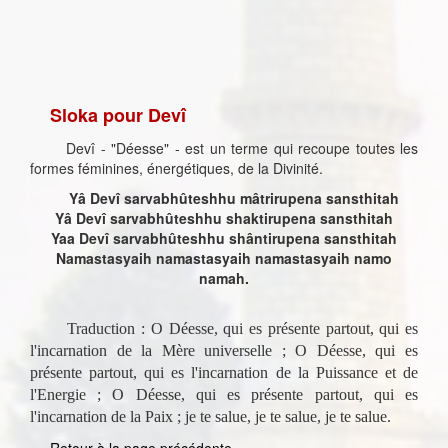
Sloka pour Devî
Devî - "Déesse" - est un terme qui recoupe toutes les
formes féminines, énergétiques, de la Divinité.
Yâ Devî sarvabhûteshhu mâtrirupena sansthitah
Yâ Devî sarvabhûteshhu shaktirupena sansthitah
Yaa Devî sarvabhûteshhu shântirupena sansthitah
Namastasyaih namastasyaih namastasyaih namo
namah.
Traduction : O Déesse, qui es présente partout, qui es
l'incarnation de la Mère universelle ; O Déesse, qui es
présente partout, qui es l'incarnation de la Puissance et de
l'Energie ; O Déesse, qui es présente partout, qui es
l'incarnation de la Paix ; je te salue, je te salue, je te salue.