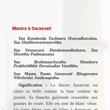
Mantra à Sarasvati
Yaa Kundendu Tushaara Haaradhavalaa,
Yaa Shubhravastraavritha
Yaa Veenavara Dandamanditakara, Yaa
Shwetha Padmaasana
Yaa Brahmaachyutha Shankara
Prabhritibhir Devaisadaa Vanditha
Saa Maam Paatu Saraswati Bhagavatee
Nihshesha Jaadyaapaha.
Signification :
La déesse Sarasvati est
claire et belle comme la lune couleur de
jasmin. Sa blanche guirlande ressemble aux
gouttes de rosée. Elle est tout de blanc vêtue.
Un lotus blanc sert de trône à Sarasvati, et