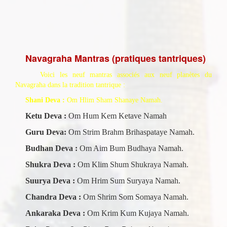
Navagraha Mantras (pratiques tantriques)
Voici les neuf mantras
associés aux neuf planètes du
Navagraha dans la tradition tantrique :
Shani Deva :
Om Hlim Sham Shanaye Namah.
Ketu Deva :
Om Hum Kem Ketave Nam
ah
Guru Deva:
Om Strim Brahm Brihaspataye Namah.
Budhan Deva :
Om Aim Bum Budhaya Namah.
Shukra Deva :
Om Klim Shum Shukraya Namah.
Suurya Deva :
Om Hrim Sum Suryaya Namah.
Chandra Deva :
Om Shrim Som Somaya Namah.
Ankaraka Deva :
Om Krim Kum Kujaya Namah.