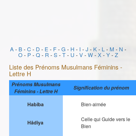
A
-
B
-
C
-
D
-
E
-
F
-
G
-
H
-
I
-
J
-
K
-
L
-
M
-
N
-
O
-
P
-
Q
-
R
-
S
-
T
-
U
-
V
-
W
-
X
-
Y
-
Z
Liste des Prénoms Musulmans Féminins -
Lettre H
Prénoms Musulmans
Signification du prénom
Féminins - Lettre H
Habiba
Bien-aimée
Celle qui Guide vers le
Hâdiya
Bien