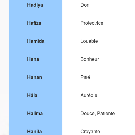
Hadiya
Don
Hafîza
Protectrice
Hamîda
Louable
Hana
Bonheur
Hanan
Pitié
Hâla
Auréole
Halîma
Douce, Patiente
Hanîfa
Croyante