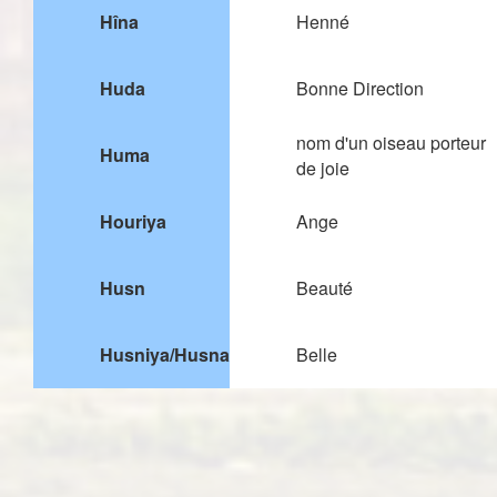
Hîna
Henné
Huda
Bonne Direction
nom d'un oiseau porteur
Huma
de joie
Houriya
Ange
Husn
Beauté
Husniya/Husna
Belle