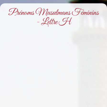
Prénoms Musulmans Féminins
- Lettre H