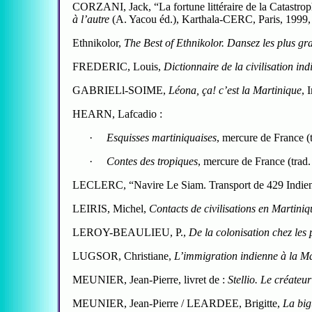
CORZANI, Jack,
“La fortune littéraire de la Catastro
à l’autre
(A. Yacou éd.), Karthala-CERC, Paris, 1999,
Ethnikolor
,
The Best of Ethnikolor.
Dansez les plus gran
FREDERIC, Louis,
Dictionnaire de la civilisation in
GABRIELl-SOIME,
Léona, ça! c’est la Martinique
, 
HEARN, Lafcadio
:
·
Esquisses martiniquaises
, mercure de France (t
·
Contes des tropiques
, mercure de France (trad. 
LECLERC,
“Navire Le Siam. Transport de 429 Indien
LEIRIS, Michel,
Contacts de civilisations en Martini
LEROY-BEAULIEU, P.,
De la colonisation chez les
LUGSOR, Christiane
,
L’immigration indienne à la M
MEUNIER, Jean-Pierre
, livret de :
Stellio. Le créateu
MEUNIER, Jean-Pierre / LEARDEE, Brigitte
,
La big