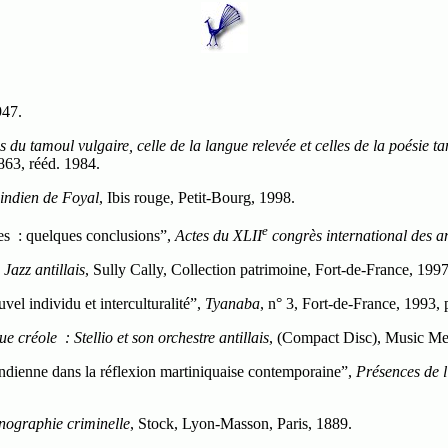
947.
 du tamoul vulgaire, celle de la langue relevée et celles de la poésie 
863, rééd. 1984.
indien de Foyal
, Ibis rouge, Petit-Bourg, 1998.
e
les : quelques conclusions”,
Actes du XLII
congrès international des a
Jazz antillais
, Sully Cally, Collection patrimoine, Fort-de-France, 1997
vel individu et interculturalité”,
Tyanaba
, n° 3, Fort-de-France, 1993,
e créole : Stellio et son orchestre antillais
, (Compact Disc), Music Mer
 indienne dans la réflexion martiniquaise contemporaine”,
Présences de 
hnographie criminelle
, Stock, Lyon-Masson, Paris, 1889.