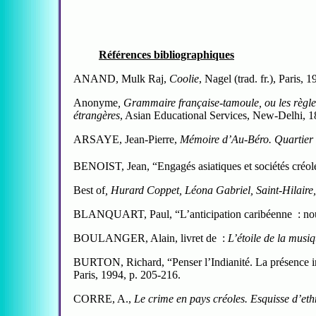
Références bibliographiques
ANAND, Mulk Raj
,
Coolie
, Nagel (trad. fr.), Paris, 1
Anonyme
, Grammaire française-tamoule, ou les règles
étrangères
, Asian Educational Services, New-Delhi, 1
ARSAYE, Jean-Pierre
,
Mémoire d’Au-Béro. Quartier 
BENOIST, Jean
, “Engagés asiatiques et sociétés créo
Best of
, Hurard Coppet, Léona Gabriel, Saint-Hilaire, 
BLANQUART, Paul
, “L’anticipation caribéenne : nou
BOULANGER, Alain
, livret de :
L’étoile de la musiqu
BURTON, Richard
, “Penser l’Indianité. La présence
Paris, 1994, p. 205-216.
CORRE, A.
,
Le crime en pays créoles. Esquisse d’et