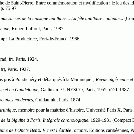
phe de Saint-Pierre. Entre commémoration et mythification : le jeu des i
 p. 75-97.
ds succès de la musique antillaise... La fête antillaise continue...
(Comp
dienne
, Robert Laffont, Paris, 1987.
Impr. La Productrice, Fort-de-France, 1966.
rad. fr), Paris, 1924.
fr), Paris, 1927.
s pris à Pondichéry et débarqués à la Martinique”,
Revue algérienne et
que et en Guadeloupe
, Gallimard / UNESCO, Paris, 1955, rééd. 1987.
 peuples modernes
, Guillaumin, Paris, 1874.
artinique
, mémoire pour la maîtrise d’histoire, Université Paris X, Paris
r de la biguine à Paris. Intégrale chronologique
, 1929-1931 (Compact D
uine de l’Oncle Ben’s. Ernest Léardée raconte
, Editions caribéennes, P