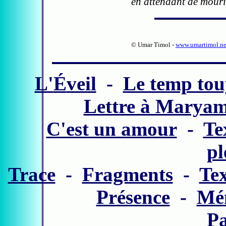
en attendant de mourir
© Umar Timol -
www.umartimol.ne
L'
É
veil
-
Le temp to
Lettre à Marya
C'est un amour
-
Te
pl
Trace
-
Fragments
-
Tex
Présence
-
Mé
Pa