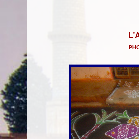
L'
PH