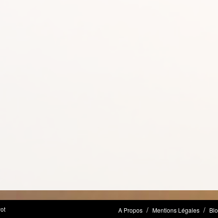
ot
A Propos
Mentions Légales
Bl