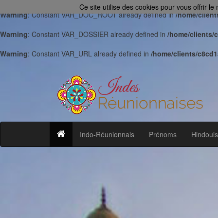
Ce site utilise des cookies pour vous offrir le
Warning
: Constant VAR_DOC_ROOT already defined in
/home/clien
Warning
: Constant VAR_DOSSIER already defined in
/home/clients/
Warning
: Constant VAR_URL already defined in
/home/clients/c8cd
(current)
Indo-Réunionnais
Prénoms
Hindoui