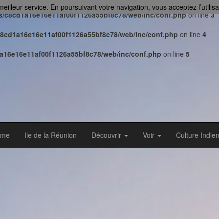
 meilleur service. En poursuivant votre navigation, vous acceptez l’utilis
ts/c8cd1a16e16e11af00f1126a55bf8c78/web/inc/conf.php
on line
3
c8cd1a16e16e11af00f1126a55bf8c78/web/inc/conf.php
on line
4
1a16e16e11af00f1126a55bf8c78/web/inc/conf.php
on line
5
sme
Ile de la Réunion
Découvrir
Voir
Culture Indi