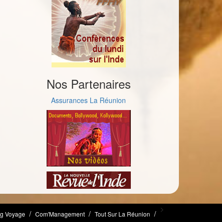
Nos Partenaires
Assurances La Réunion
>
og Voyage
Com'Management
Tout Sur La Réunion